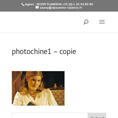
Agent : SEZNY FLANDRIN +33 (0) 1 42 94 89 89
sezny@dynamite-talents.fr
photochine1 – copie